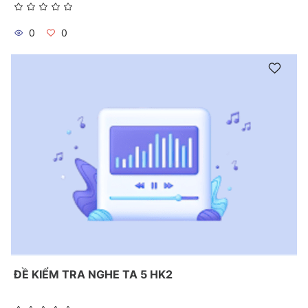
0
0
ĐỀ KIỂM TRA NGHE TA 5 HK2