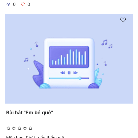
0
0
Bài hát "Em bé quê"
Môn học:
Phát triển thẩm mỹ